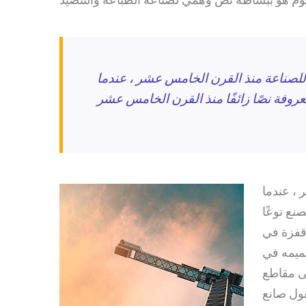
للصناعة منذ القرن الخامس عشر ، عندما
روفة نصًا زائفًا منذ القرن الخامس عشر
، عندما
نع نوعًا
 قفزة في
عميمه في
لى مقاطع
قول صانع