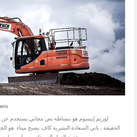
ents
لوريم إيبسوم هو ببساطة نص مجاني يستخدم عن طر
الحقيقة ، باني السعادة البشرية كاف. يصبح ميناء هو الجي
حدود الفول السوداني س لوريم إيبسوم هو ببساطة نص وهمي لصناعة الطباعة والتنضيد.