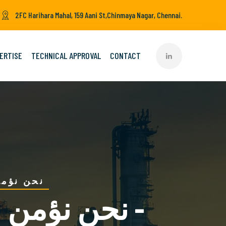
2FC Harihara Mahal, 159 Aani St,Chinmaya Nagar, Chennai.
ERTISE
TECHNICAL APPROVAL
CONTACT
نحن نؤمن
نحن نؤمن بب